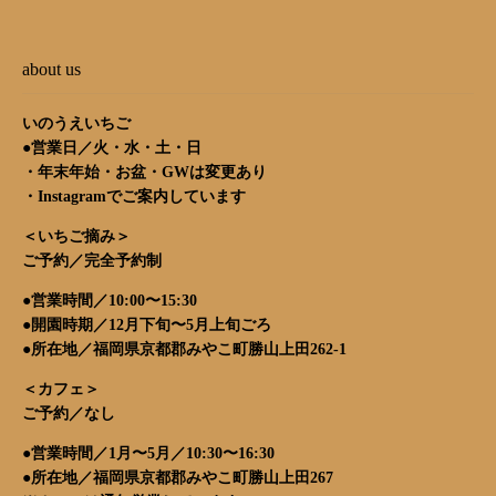
about us
いのうえいちご
●営業日／火・水・土・日
・年末年始・お盆・GWは変更あり
・
Instagram
でご案内しています
＜いちご摘み＞
ご予約／完全予約制
●営業時間／10:00〜15:30
●開園時期／12月下旬〜5月上旬ごろ
●所在地／福岡県京都郡みやこ町勝山上田262-1
＜カフェ＞
ご予約／なし
●営業時間／1月〜5月／10:30〜16:30
●所在地／福岡県京都郡みやこ町勝山上田267