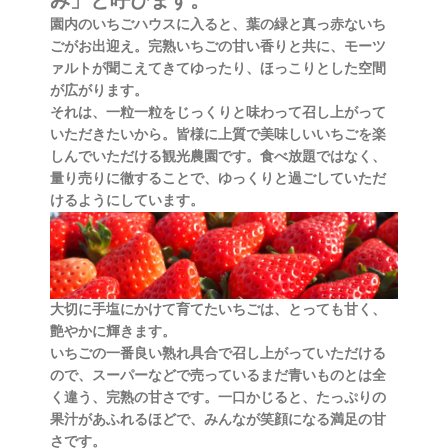
み」と呼びます。
園内のいちごハウスに入ると、葉の緑と真っ赤ないち
ごがお出迎え。完熟いちごの甘い香りと共に、モーツ
ァルトが聞こえてきてゆったり、ほっこりとした空間
が広がります。
それは、一粒一粒をじっくりと味わって召し上がって
いただきたいから。皆様に上質で美味しいいちごを楽
しんでいただける観光農園です。食べ放題ではなく、
量り売りに徹することで、ゆっくりと過ごしていただ
けるようにしています。
大切に手塩にかけて育てたいちごは、とっても甘く、
艶やかに輝きます。
いちごの一番良い熟れ具合で召し上がっていただける
ので、スーパーなどで売っているまだ青いものとは全
く違う、完熟の甘さです。一口かじると、たっぷりの
果汁があふれるほどで、みんなが笑顔になる満足の甘
さです。