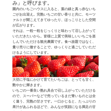
み」と呼びます。
園内のいちごハウスに入ると、葉の緑と真っ赤ないち
ごがお出迎え。完熟いちごの甘い香りと共に、モーツ
ァルトが聞こえてきてゆったり、ほっこりとした空間
が広がります。
それは、一粒一粒をじっくりと味わって召し上がって
いただきたいから。皆様に上質で美味しいいちごを楽
しんでいただける観光農園です。食べ放題ではなく、
量り売りに徹することで、ゆっくりと過ごしていただ
けるようにしています。
大切に手塩にかけて育てたいちごは、とっても甘く、
艶やかに輝きます。
いちごの一番良い熟れ具合で召し上がっていただける
ので、スーパーなどで売っているまだ青いものとは全
く違う、完熟の甘さです。一口かじると、たっぷりの
果汁があふれるほどで、みんなが笑顔になる満足の甘