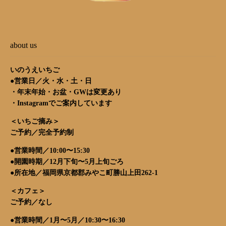
about us
いのうえいちご
●営業日／火・水・土・日
・年末年始・お盆・GWは変更あり
・
Instagram
でご案内しています
＜いちご摘み＞
ご予約／完全予約制
●営業時間／10:00〜15:30
●開園時期／12月下旬〜5月上旬ごろ
●所在地／福岡県京都郡みやこ町勝山上田262-1
＜カフェ＞
ご予約／なし
●営業時間／1月〜5月／10:30〜16:30