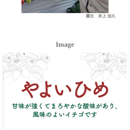
園主 井上 佳久
Image