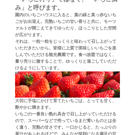
み」と呼びます。
園内のいちごハウスに入ると、葉の緑と真っ赤ないち
ごがお出迎え。完熟いちごの甘い香りと共に、モーツ
ァルトが聞こえてきてゆったり、ほっこりとした空間
が広がります。
それは、一粒一粒をじっくりと味わって召し上がって
いただきたいから。皆様に上質で美味しいいちごを楽
しんでいただける観光農園です。食べ放題ではなく、
量り売りに徹することで、ゆっくりと過ごしていただ
けるようにしています。
大切に手塩にかけて育てたいちごは、とっても甘く、
艶やかに輝きます。
いちごの一番良い熟れ具合で召し上がっていただける
ので、スーパーなどで売っているまだ青いものとは全
く違う、完熟の甘さです。一口かじると、たっぷりの
果汁があふれるほどで、みんなが笑顔になる満足の甘